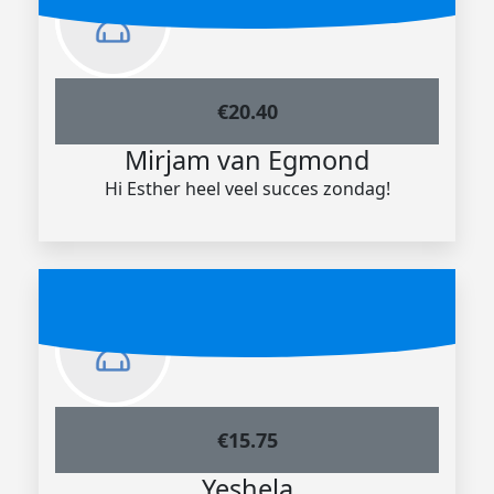
€
20.40
Mirjam van Egmond
Hi Esther heel veel succes zondag!
€
15.75
Yeshela