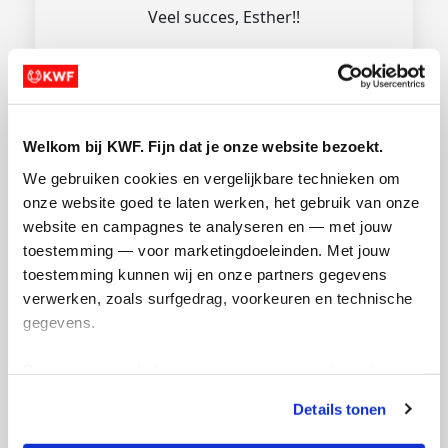
Veel succes, Esther!!
Welkom bij KWF. Fijn dat je onze website bezoekt.
We gebruiken cookies en vergelijkbare technieken om 
onze website goed te laten werken, het gebruik van onze 
website en campagnes te analyseren en — met jouw 
€
42.65
toestemming — voor marketingdoeleinden. Met jouw 
toestemming kunnen wij en onze partners gegevens 
Margreet van Nieuwkoop
verwerken, zoals surfgedrag, voorkeuren en technische 
Beloofd het bedrag van de buurman te
gegevens.
dubbelen. Succes lieve Es!
Deze gegevens helpen ons om campagnes te meten, 
prestaties te verbeteren en relevante KWF-content te 
Details tonen
tonen. Je kunt je toestemming op elk moment wijzigen of 
intrekken via Cookie instellingen onderaan de pagina. De 