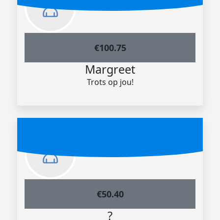
€
100.75
Margreet
Trots op jou!
€
50.40
?