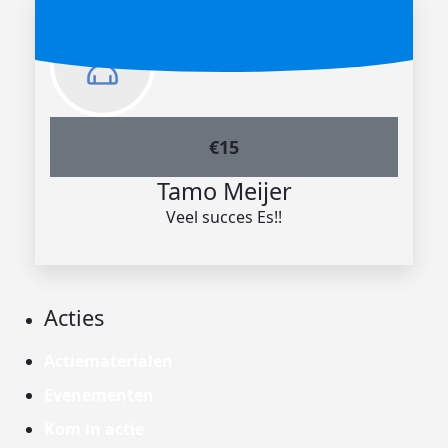
€
15
Tamo Meijer
Veel succes Es!!
Acties
Actiematerialen
Evenementen
Kom in actie