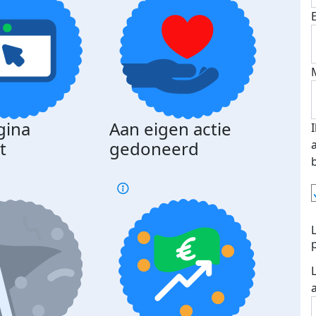
gina
Aan eigen actie
Dona
t
gedoneerd
beda