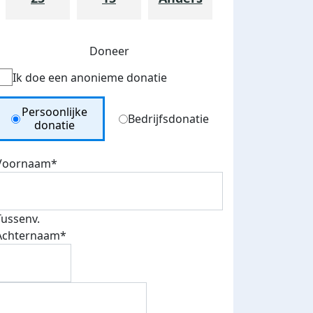
Doneer
Ik doe een anonieme donatie
Donation Type
Persoonlijke
Bedrijfsdonatie
donatie
Voornaam*
Tussenv.
Achternaam*