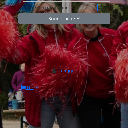
Kom in actie
Inloggen
NL