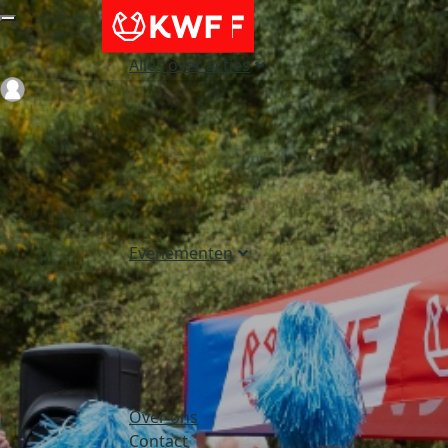
Alles over acties
Login
Evenementen
Over ons
Contact