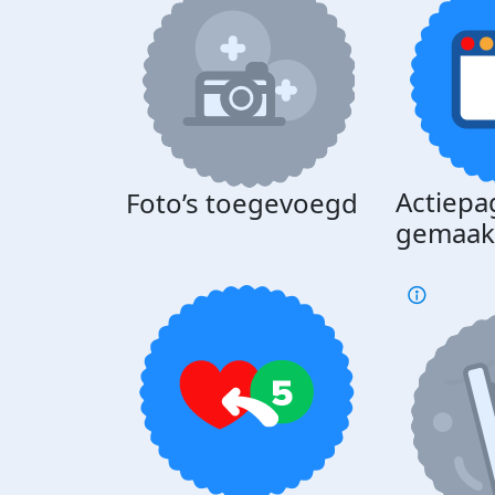
Actiepa
Foto’s toegevoegd
gemaak