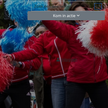
Kom in actie
Inloggen
NL