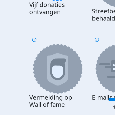
Vijf donaties
Streefb
ontvangen
behaal
Vermelding op
E-mails
Wall of fame
1