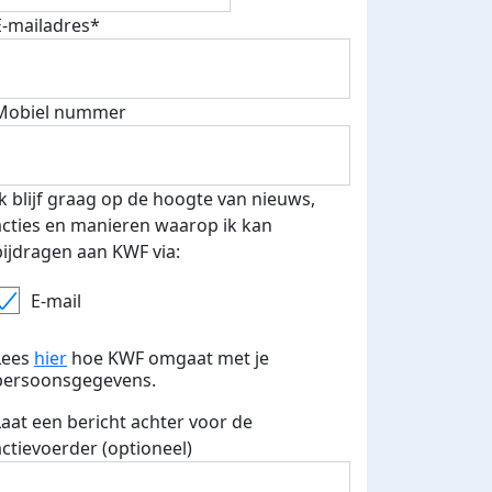
E-mailadres*
Mobiel nummer
teurs
Ik blijf graag op de hoogte van nieuws,
acties en manieren waarop ik kan
nkt
bijdragen aan KWF via:
E-mail
Lees
hier
hoe KWF omgaat met je
persoonsgegevens.
Laat een bericht achter voor de
actievoerder (optioneel)