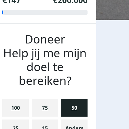
€147
€200.000
Doneer
Help jij me mijn
doel te
bereiken?
100
75
50
25
15
Anders