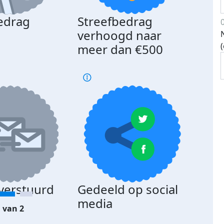
edrag
Streefbedrag
d
verhoogd naar
meer dan €500
 verstuurd
Gedeeld op social
media
 van 2