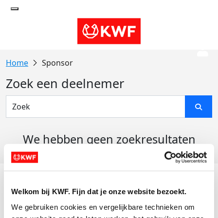
Sponsor
Zoek een deelnemer
We hebben geen zoekresultaten
gevonden
Acties
Welkom bij KWF. Fijn dat je onze website bezoekt.
Actiematerialen
We gebruiken cookies en vergelijkbare technieken om 
Evenementen