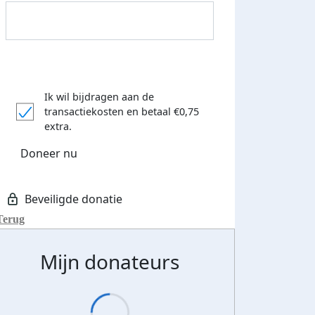
Ik wil bijdragen aan de
transactiekosten
en betaal €0,75
Donateurs bedankt
extra.
Doneer nu
Terug
Mijn donateurs