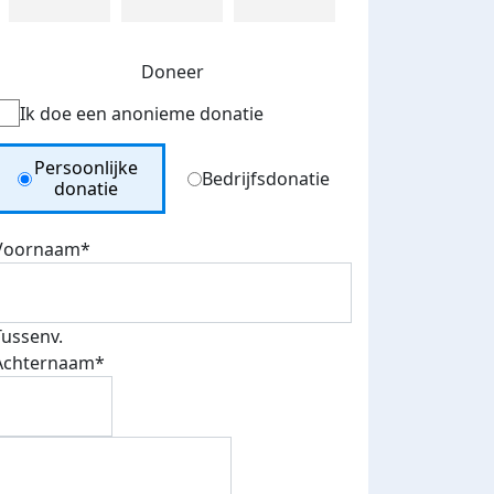
Doneer
Ik doe een anonieme donatie
Donation Type
Persoonlijke
Bedrijfsdonatie
donatie
Voornaam*
Tussenv.
Achternaam*