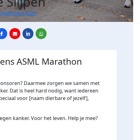
 Slijpen
Eindhoven 2026
jdens ASML Marathon
me sponsoren? Daarmee zorgen we samen met
er. Dat is heel hard nodig, want iedereen
peciaal voor [naam dierbare of jezelf],
gen kanker. Voor het leven. Help je mee?