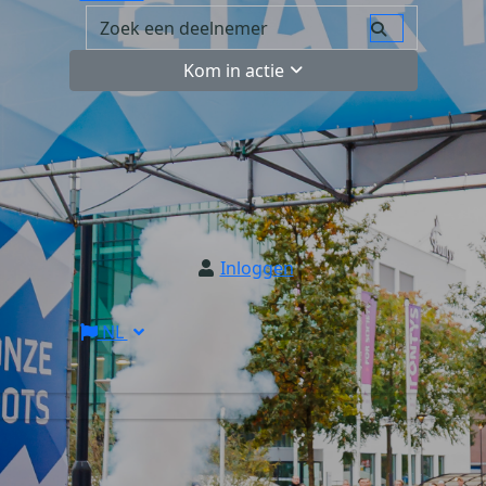
Kom in actie
Inloggen
NL