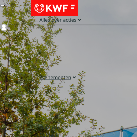
Alles over acties
Login
Evenementen
Over ons
Contact