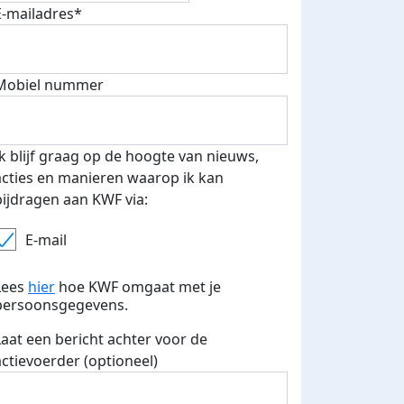
E-mailadres*
500 euro aan donaties ontvang
Mobiel nummer
E-mails verstuurd
 speciale KWF t-shirt!
Ik blijf graag op de hoogte van nieuws,
acties en manieren waarop ik kan
bijdragen aan KWF via:
E-mail
Lees
hier
hoe KWF omgaat met je
persoonsgegevens.
Laat een bericht achter voor de
actievoerder (optioneel)