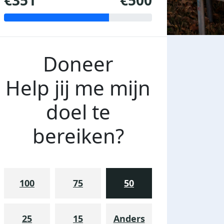
€351
€500
Doneer
Help jij me mijn
doel te
bereiken?
100
75
50
25
15
Anders