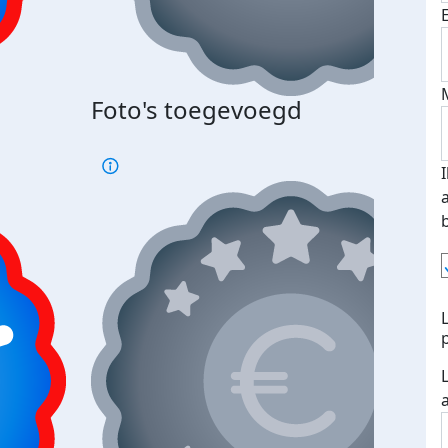
Bij 
Foto's toegevoegd
je je