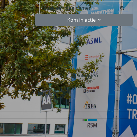
Kom in actie
Inloggen
NL