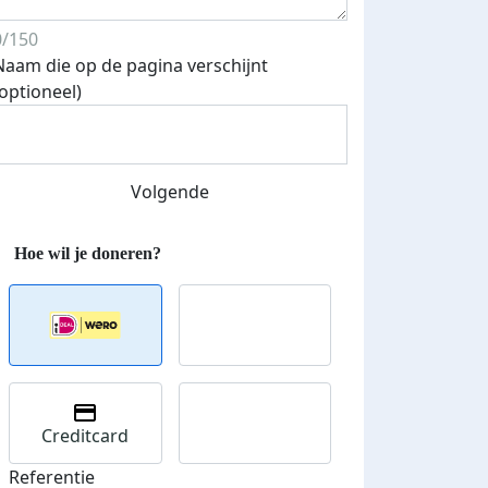
0/150
Naam die op de pagina verschijnt
(optioneel)
Streefbedrag verhoogd
Volgende
Creditcard
Referentie