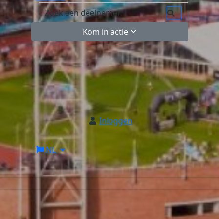
Kom in actie
Inloggen
NL