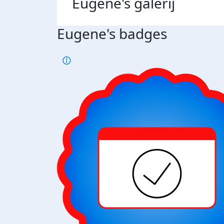
Eugene's
galerij
Eugene's badges