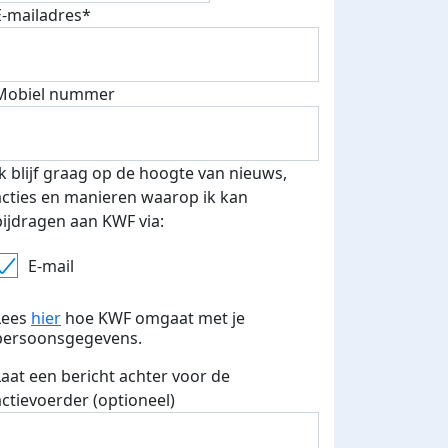
E-mailadres*
Mobiel nummer
 euro opgehaald: t-shirt
E-mails verstuurd
iend
Ik blijf graag op de hoogte van nieuws,
acties en manieren waarop ik kan
bijdragen aan KWF via:
E-mail
Lees
hier
hoe KWF omgaat met je
persoonsgegevens.
Laat een bericht achter voor de
actievoerder (optioneel)