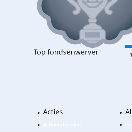
Top fondsenwerver
1
Acties
A
Actiematerialen
Pr