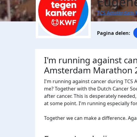
Eugene
TCS Amsterdam 
I'm running against ca
Amsterdam Marathon 
I'm running against cancer during TCS
me? Together with the Dutch Cancer Socie
after cancer. This is desperately needed
at some point. I'm running especially f
Together we can make a difference. Agains