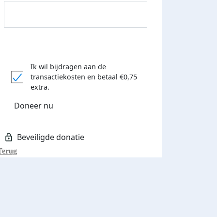
Ik wil bijdragen aan de
transactiekosten
en betaal €0,75
Donateurs bedankt
extra.
Doneer nu
Terug