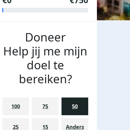
€0
€750
Doneer
Help jij me mijn
doel te
bereiken?
100
75
50
25
15
Anders