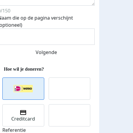
0/150
Naam die op de pagina verschijnt
(optioneel)
Streefbedrag verhoogd
Volgende
Creditcard
Referentie