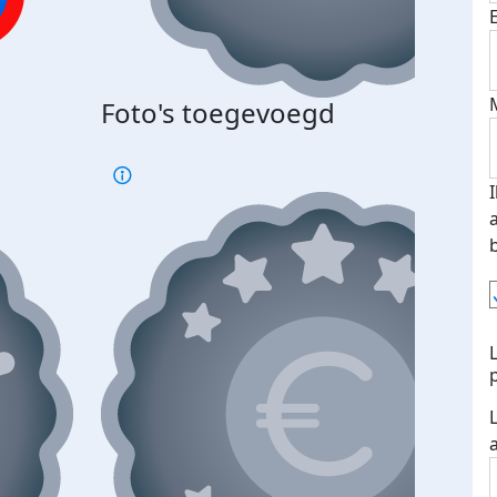
Foto's toegevoegd
€500
verd