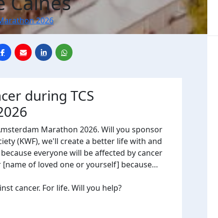
 Caines
Marathon 2026
ncer during TCS
2026
 Amsterdam Marathon 2026. Will you sponsor
ty (KWF), we'll create a better life with and
, because everyone will be affected by cancer
or [name of loved one or yourself] because…
t cancer. For life. Will you help?