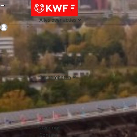
Alles over acties
Login
Evenementen
Over ons
Contact