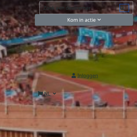
Kom in actie
Inloggen
NL