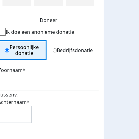
Doneer
Ik doe een anonieme donatie
Donation Type
Persoonlijke
Bedrijfsdonatie
donatie
Voornaam*
Tussenv.
Achternaam*