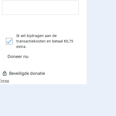
Ik wil bijdragen aan de
transactiekosten
en betaal €0,75
Donateurs bedankt
extra.
Doneer nu
Terug