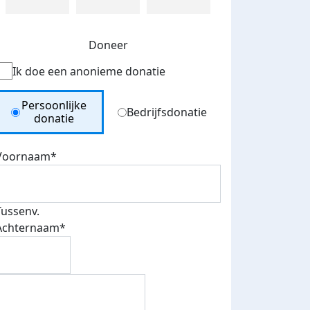
Doneer
Ik doe een anonieme donatie
Donation Type
Persoonlijke
Bedrijfsdonatie
donatie
Voornaam*
Tussenv.
Achternaam*