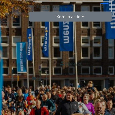
Kom in actie
Inloggen
NL