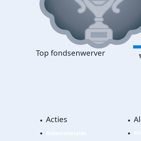
Top fondsenwerver
1
Acties
A
Actiematerialen
Pr