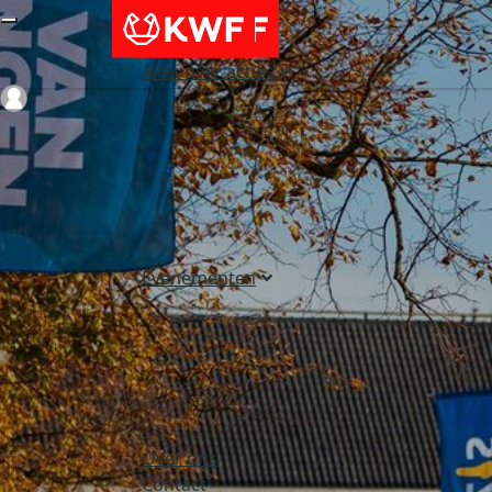
Alles over acties
Login
Evenementen
Over ons
Contact