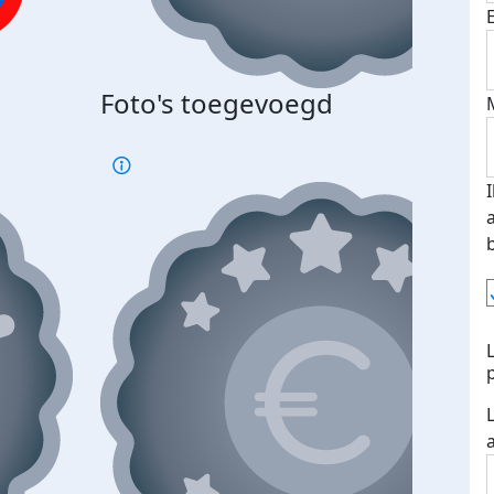
Bij 
Foto's toegevoegd
je je