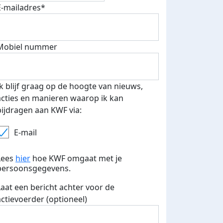
E-mailadres*
500 euro aan donaties ontvang
E-mails verstuurd
 speciale KWF t-shirt!
Mobiel nummer
Ik blijf graag op de hoogte van nieuws,
acties en manieren waarop ik kan
bijdragen aan KWF via:
E-mail
Lees
hier
hoe KWF omgaat met je
persoonsgegevens.
Laat een bericht achter voor de
actievoerder (optioneel)