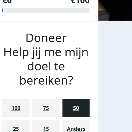
€0
€100
Doneer
Help jij me mijn
doel te
bereiken?
100
75
50
25
15
Anders