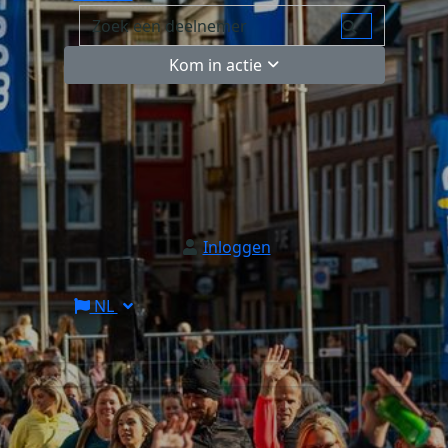
Kom in actie
Inloggen
NL