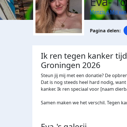
Eva- T
Menzis 4 Mijl va
Ik ren tegen kanker tij
Groningen 2026
Steun jij mij met een donatie? De opbre
Dat is nog steeds heel hard nodig, want 
kanker. Ik ren speciaal voor [naam dierba
Samen maken we het verschil. Tegen kan
Eva-'s
galerij