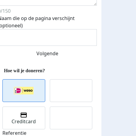
0/150
Naam die op de pagina verschijnt
(optioneel)
Streefbedrag verhoogd
Volgende
Creditcard
Referentie