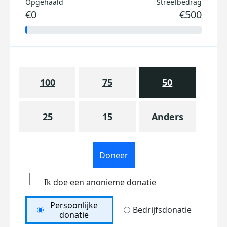
Opgehaald
Streefbedrag
€0
€500
100
75
50
25
15
Anders
Doneer
Ik doe een anonieme donatie
Persoonlijke
Bedrijfsdonatie
donatie