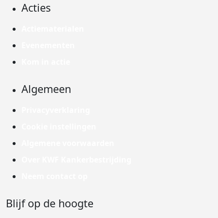
Acties
Actiematerialen
Evenementen
Kom in actie
Algemeen
Privacyverklaring
Cookie instellingen
Algemene voorwaarden
Over KWF Kankerbestrijding
Neem contact op
Blijf op de hoogte