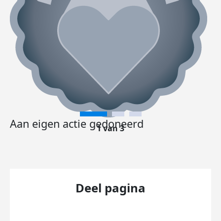
Aan eigen actie gedoneerd
1 van 3
Deel pagina