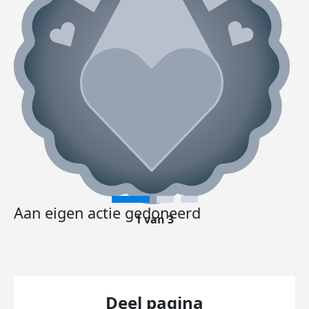
Aan eigen actie gedoneerd
1 van 3
Deel pagina