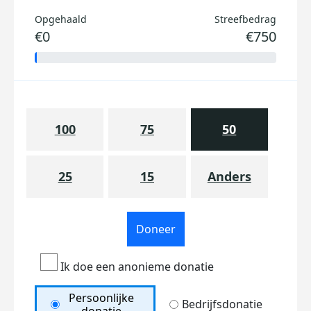
Opgehaald
Streefbedrag
€0
€750
100
75
50
25
15
Anders
Doneer
Ik doe een anonieme donatie
Persoonlijke
Bedrijfsdonatie
donatie