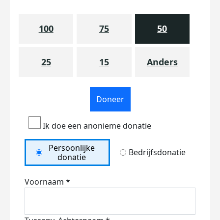
100
75
50
25
15
Anders
Doneer
Ik doe een anonieme donatie
Persoonlijke
Bedrijfsdonatie
donatie
Voornaam *