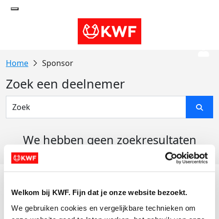
Sponsor
Zoek een deelnemer
We hebben geen zoekresultaten
gevonden
Acties
Welkom bij KWF. Fijn dat je onze website bezoekt.
Actiematerialen
We gebruiken cookies en vergelijkbare technieken om 
Evenementen