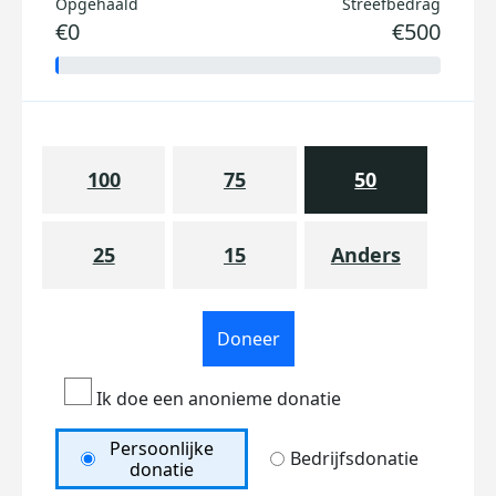
Opgehaald
Streefbedrag
€0
€500
100
75
50
25
15
Anders
Doneer
Ik doe een anonieme donatie
Persoonlijke
Bedrijfsdonatie
donatie