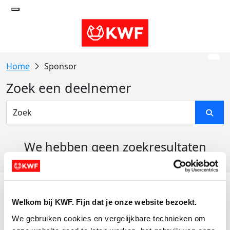
Sponsor
Zoek een deelnemer
We hebben geen zoekresultaten
gevonden
Acties
Welkom bij KWF. Fijn dat je onze website bezoekt.
Actiematerialen
We gebruiken cookies en vergelijkbare technieken om 
Evenementen