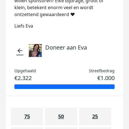
willen sponsoren? Elke bijdrage, groot of
klein, betekent enorm veel en wordt
ontzettend gewaardeerd ❤️
Liefs Eva
Doneer aan Eva
arrow_back
Opgehaald
Streefbedrag
€2.322
€1.000
75
50
25