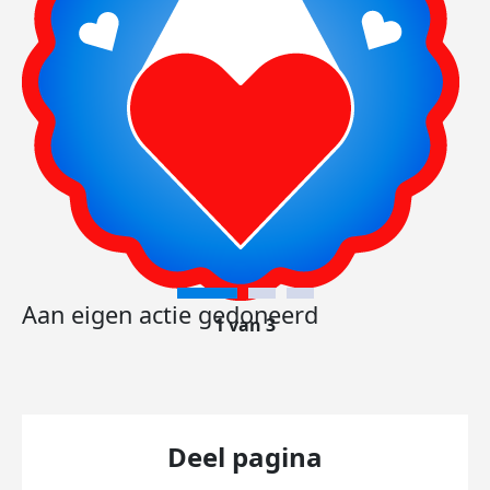
Aan eigen actie gedoneerd
1 van 3
Deel pagina