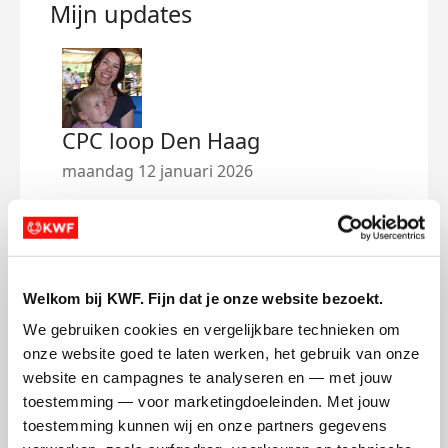
Mijn updates
CPC loop Den Haag
maandag 12 januari 2026
Lieve allemaal,
Op 15 maart ga ik samen met mijn
jaarclub een halve marathon rennen
Welkom bij KWF. Fijn dat je onze website bezoekt.
tijdens de CPC Loop in Den Haag. Met z’n
We gebruiken cookies en vergelijkbare technieken om 
tienen zetten wij ons in om geld op te
onze website goed te laten werken, het gebruik van onze 
halen voor KWF Kankerbestrijding.
website en campagnes te analyseren en — met jouw 
toestemming — voor marketingdoeleinden. Met jouw 
Voor mij is deze actie heel persoonlijk.
toestemming kunnen wij en onze partners gegevens 
Mijn moeder van 52, Danielle, heeft