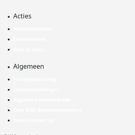
Acties
Actiematerialen
Evenementen
Kom in actie
Algemeen
Privacyverklaring
Cookie instellingen
Algemene voorwaarden
Over KWF Kankerbestrijding
Neem contact op