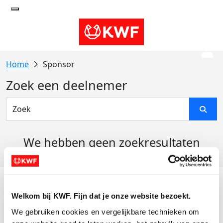
Sponsor
Zoek een deelnemer
We hebben geen zoekresultaten
gevonden
Acties
Welkom bij KWF. Fijn dat je onze website bezoekt.
Actiematerialen
We gebruiken cookies en vergelijkbare technieken om 
Evenementen