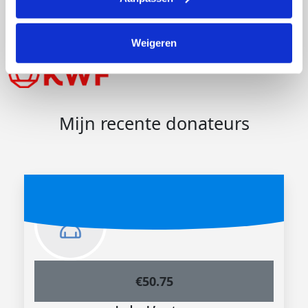
van leven voor kankerpatiënten. Dat is het doel van
KWF Kankerbestrijding.
Weigeren
Mijn recente donateurs
€
50.75