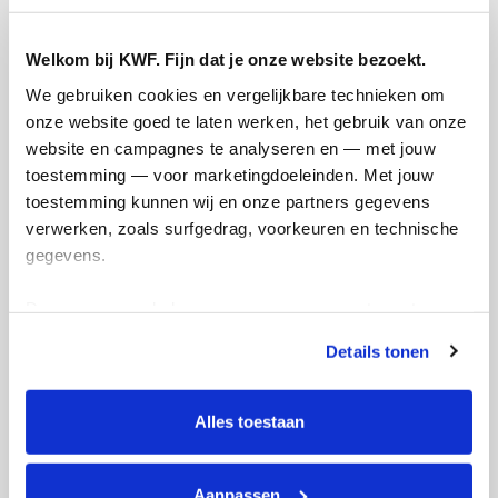
Welkom bij KWF. Fijn dat je onze website bezoekt.
We gebruiken cookies en vergelijkbare technieken om 
onze website goed te laten werken, het gebruik van onze 
website en campagnes te analyseren en — met jouw 
toestemming — voor marketingdoeleinden. Met jouw 
toestemming kunnen wij en onze partners gegevens 
verwerken, zoals surfgedrag, voorkeuren en technische 
gegevens.
Deze gegevens helpen ons om campagnes te meten, 
KWF Kankerbestrijding
prestaties te verbeteren en relevante KWF-content te 
Details tonen
tonen. Je kunt je toestemming op elk moment wijzigen of 
intrekken via Cookie instellingen onderaan de pagina. De 
Kanker raakt ons allemaal. Jaarlijks sterven er zo'n
lijst met cookies is te vinden in het tabblad “details”.
Alles toestaan
45.000 mensen als gevolg van kanker. De ziekte is
hiermee in Nederland doodsoorzaak nummer één.
Minder kanker, meer genezing en een betere kwaliteit
Aanpassen