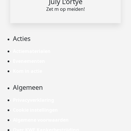
July L’ortye
Zet m op meiden!
Acties
Actiematerialen
Evenementen
Kom in actie
Algemeen
Privacyverklaring
Cookie instellingen
Algemene voorwaarden
Over KWF Kankerbestrijding