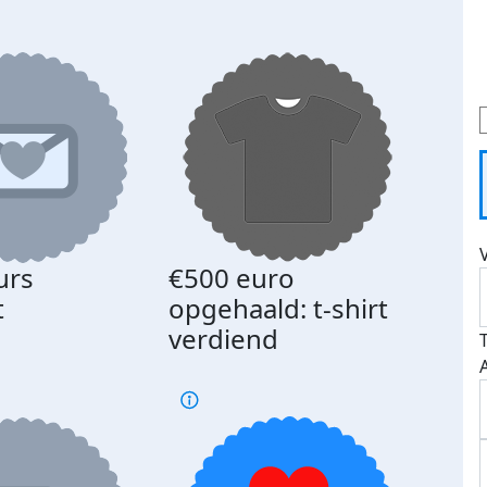
urs
€500 euro
Gede
t
opgehaald: t-shirt
med
verdiend