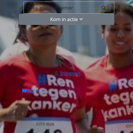
Kom in actie
Inloggen
NL