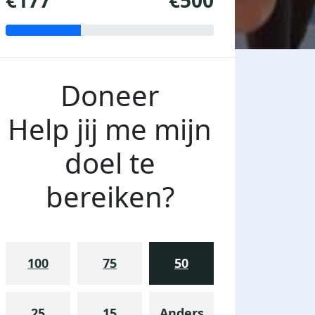
€177
€500
Doneer
Help jij me mijn
doel te
bereiken?
100
75
50
25
15
Anders