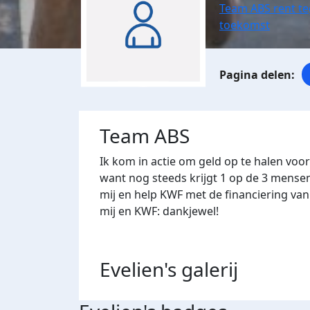
Team ABS rent te
toekomst
Team ABS
Ik kom in actie om geld op te halen voo
want nog steeds krijgt 1 op de 3 mense
mij en help KWF met de financiering va
mij en KWF: dankjewel!
Evelien's
galerij