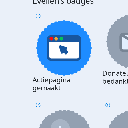
Evelien's badges
Donate
Actiepagina
bedank
gemaakt