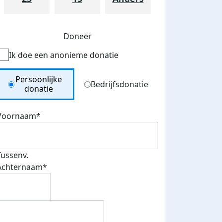
Doneer
Ik doe een anonieme donatie
Donation Type
Persoonlijke
Bedrijfsdonatie
donatie
Voornaam*
Eerste 5 donaties
eld op social
ontvangen
ia
Tussenv.
Achternaam*