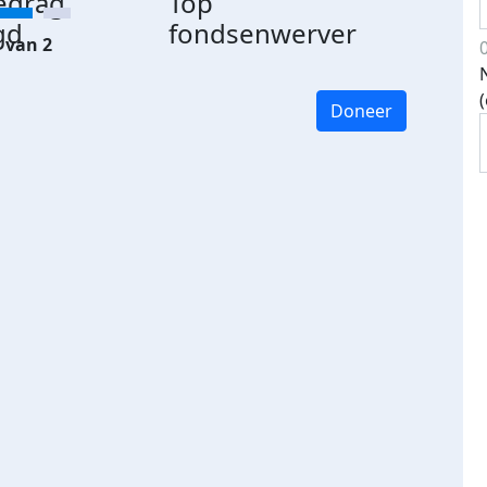
edrag
Top
gd
fondsenwerver
 van 2
Doneer