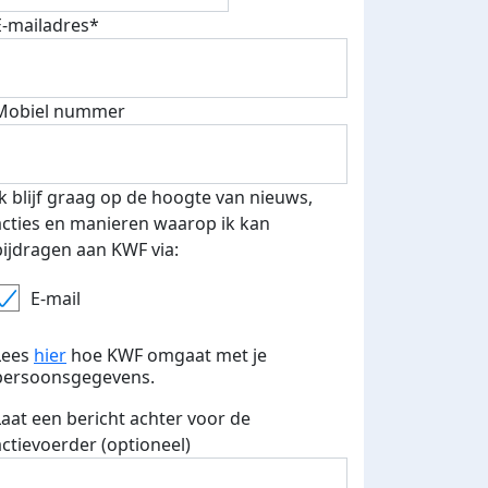
E-mailadres*
Mobiel nummer
Ik blijf graag op de hoogte van nieuws,
acties en manieren waarop ik kan
bijdragen aan KWF via:
E-mail
Lees
hier
hoe KWF omgaat met je
persoonsgegevens.
Laat een bericht achter voor de
actievoerder (optioneel)