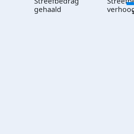
Streefbedrag
Streefb
gehaald
verhoo
1