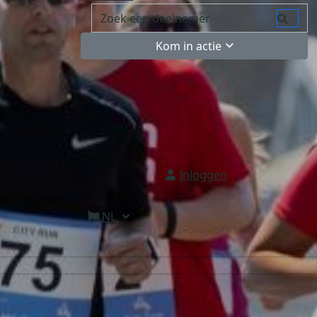
Kom in actie
Inloggen
NL