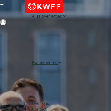
Alles over acties
Login
Evenementen
Over ons
Contact