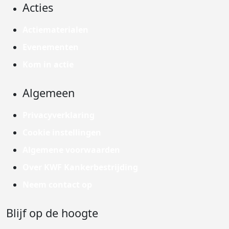
Acties
Actiematerialen
Evenementen
Kom in actie
Algemeen
Privacyverklaring
Cookie instellingen
Algemene voorwaarden
Over KWF Kankerbestrijding
Neem contact op
Blijf op de hoogte