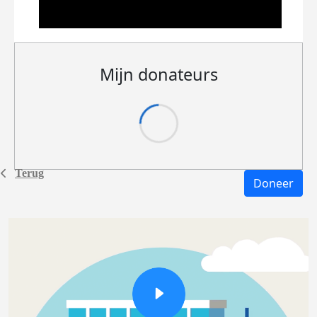
Mijn donateurs
Terug
Doneer