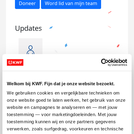
Doneer
Word lid van mijn team
Updates
heeeeeel blij
Sup
donderdag 6 juli 2023
zonda
Welkom bij KWF. Fijn dat je onze website bezoekt.
Lieve allemaal, we hebben nog geen stap
Zo tr
We gebruiken cookies en vergelijkbare technieken om 
in Nijmegen gezet en hebben nu al
dan 
onze website goed te laten werken, het gebruik van onze 
praktisch 1000,- opgehaald. Dank jullie
er s
website en campagnes te analyseren en — met jouw 
wel, top!! 💪👍Daar wordt je toch blij van
bove
toestemming — voor marketingdoeleinden. Met jouw 
🤩.
verh
toestemming kunnen wij en onze partners gegevens 
1500
We raken uiteraard ook meteen nog
verwerken, zoals surfgedrag, voorkeuren en technische 