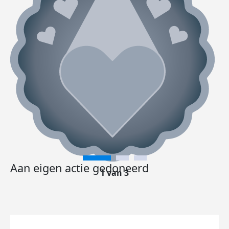
Aan eigen actie gedoneerd
1 van 3