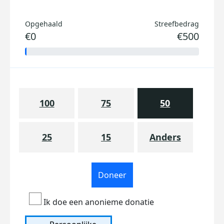
Opgehaald
Streefbedrag
€0
€500
100
75
50
25
15
Anders
Doneer
Ik doe een anonieme donatie