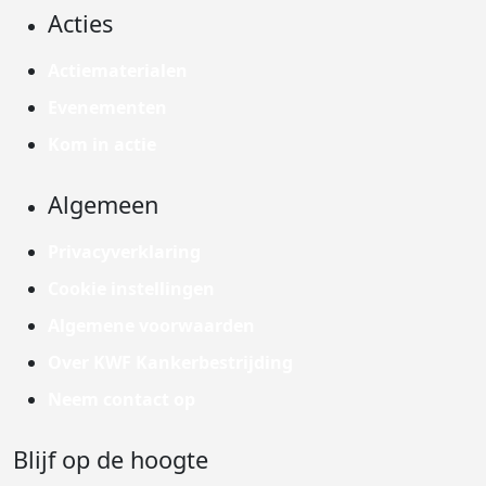
Acties
Actiematerialen
Evenementen
Kom in actie
Algemeen
Privacyverklaring
Cookie instellingen
Algemene voorwaarden
Over KWF Kankerbestrijding
Neem contact op
Blijf op de hoogte