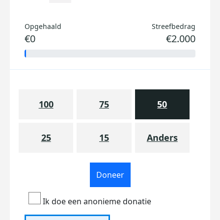
Opgehaald
Streefbedrag
€0
€2.000
100
75
50
25
15
Anders
Doneer
Ik doe een anonieme donatie