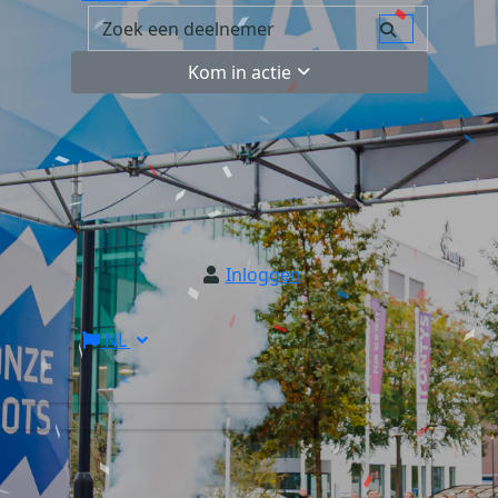
Kom in actie
Inloggen
NL