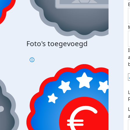
Bij 
Foto's toegevoegd
je je