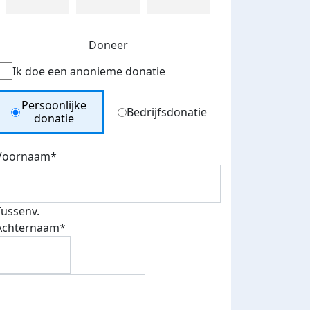
Doneer
Ik doe een anonieme donatie
Donation Type
Persoonlijke
Bedrijfsdonatie
donatie
Voornaam*
Tussenv.
Achternaam*