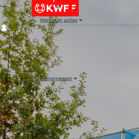
Alles over acties
Login
Evenementen
Over ons
Contact