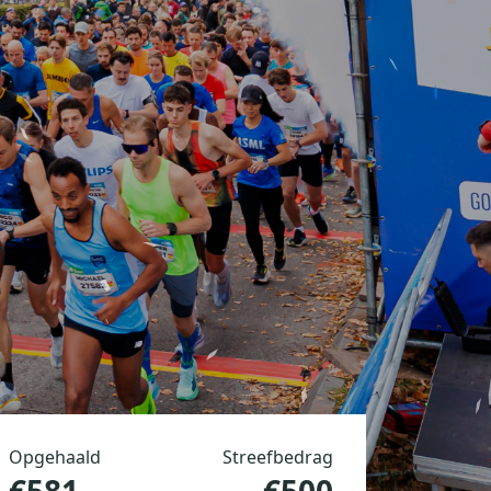
Opgehaald
Streefbedrag