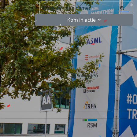
Kom in actie
Inloggen
NL