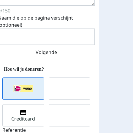
0/150
Naam die op de pagina verschijnt
(optioneel)
Volgende
Streefbedrag verhoogd
Creditcard
Referentie