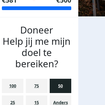
€581
€500
Doneer
Help jij me mijn
doel te
bereiken?
100
75
50
25
15
Anders