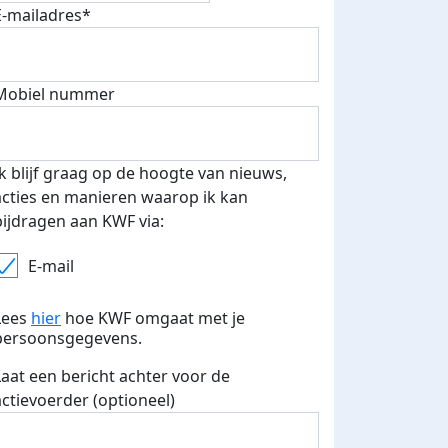
E-mailadres*
Mobiel nummer
500 euro aan donaties ontvang
E-mails verstuurd
 speciale KWF t-shirt!
Ik blijf graag op de hoogte van nieuws,
acties en manieren waarop ik kan
bijdragen aan KWF via:
E-mail
Lees
hier
hoe KWF omgaat met je
persoonsgegevens.
Laat een bericht achter voor de
actievoerder (optioneel)