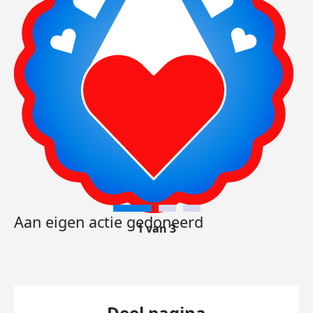
Aan eigen actie gedoneerd
1 van 3
Deel pagina