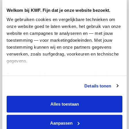
Welkom bij KWF. Fijn dat je onze website bezoekt.
We gebruiken cookies en vergelijkbare technieken om 
onze website goed te laten werken, het gebruik van onze 
website en campagnes te analyseren en — met jouw 
toestemming — voor marketingdoeleinden. Met jouw 
toestemming kunnen wij en onze partners gegevens 
verwerken, zoals surfgedrag, voorkeuren en technische 
gegevens.
Deze gegevens helpen ons om campagnes te meten, 
Actiepagina gemaakt
prestaties te verbeteren en relevante KWF-content te 
Details tonen
tonen. Je kunt je toestemming op elk moment wijzigen of 
intrekken via Cookie instellingen onderaan de pagina. De 
lijst met cookies is te vinden in het tabblad “details”.
Alles toestaan
Aanpassen