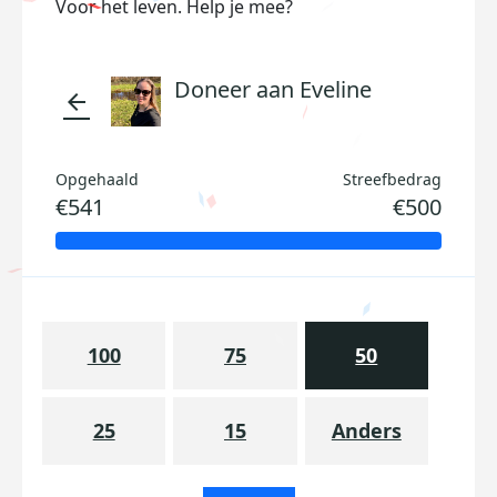
Voor het leven. Help je mee?
Doneer aan Eveline
arrow_back
Opgehaald
Streefbedrag
€541
€500
100
75
50
25
15
Anders