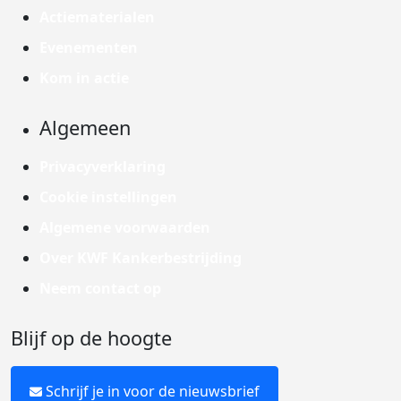
Actiematerialen
Evenementen
Kom in actie
Algemeen
Privacyverklaring
Cookie instellingen
Algemene voorwaarden
Over KWF Kankerbestrijding
Neem contact op
Blijf op de hoogte
Schrijf je in voor de nieuwsbrief