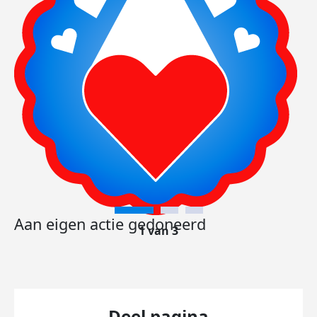
Aan eigen actie gedoneerd
1 van 3
Deel pagina