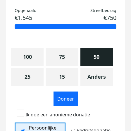
Opgehaald
Streefbedrag
€1.545
€750
100
75
50
25
15
Anders
Doneer
Ik doe een anonieme donatie
Persoonlijke
Bedrijfsdonatie