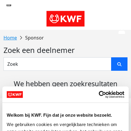
Sponsor
Zoek een deelnemer
We hebben geen zoekresultaten
gevonden
Acties
Welkom bij KWF. Fijn dat je onze website bezoekt.
Actiematerialen
We gebruiken cookies en vergelijkbare technieken om 
Evenementen