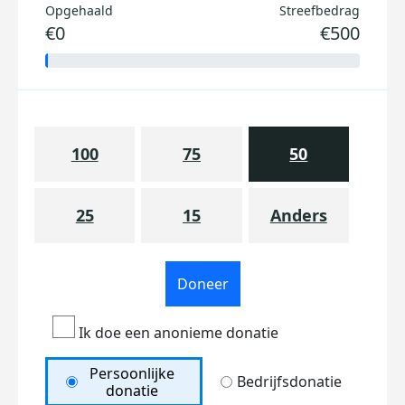
Opgehaald
Streefbedrag
€0
€500
100
75
50
25
15
Anders
Doneer
Ik doe een anonieme donatie
Persoonlijke
Bedrijfsdonatie
donatie