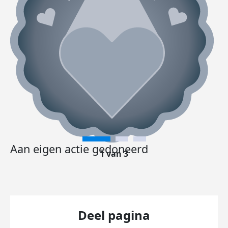
Aan eigen actie gedoneerd
1 van 3
Deel pagina