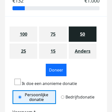
€132
€1.000
100
75
50
25
15
Anders
Doneer
Ik doe een anonieme donatie
Persoonlijke
Bedrijfsdonatie
donatie