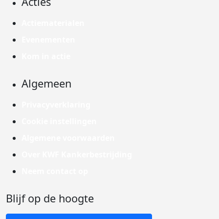
Acties
Actiematerialen
Evenementen
Kom in actie
Algemeen
Privacyverklaring
Cookie instellingen
Algemene voorwaarden
Over KWF Kankerbestrijding
Neem contact op
Blijf op de hoogte