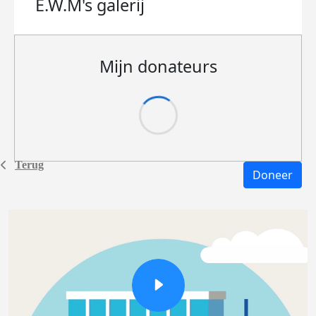
E.W.M's
galerij
Mijn donateurs
Terug
Doneer