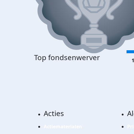
Top fondsenwerver
1
Acties
A
Actiematerialen
Pr