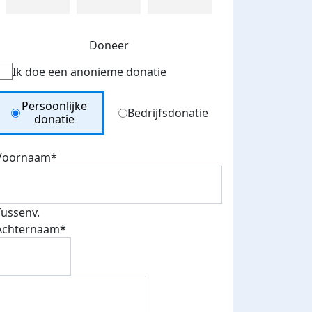
Doneer
Ik doe een anonieme donatie
Donation Type
Persoonlijke
Bedrijfsdonatie
donatie
Voornaam*
Tussenv.
Achternaam*