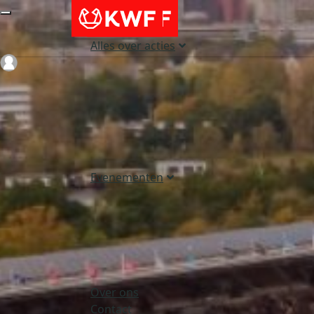
Alles over acties
Login
Evenementen
Over ons
Contact