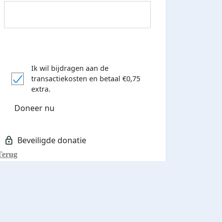
Ik wil bijdragen aan de
transactiekosten
en betaal €0,75
extra.
Donateurs bedankt
Doneer nu
Terug