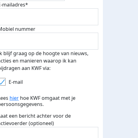
E-mailadres*
Mobiel nummer
 euro opgehaald: t-shirt
E-mails verstuurd
iend
Ik blijf graag op de hoogte van nieuws,
acties en manieren waarop ik kan
bijdragen aan KWF via:
E-mail
Lees
hier
hoe KWF omgaat met je
persoonsgegevens.
Laat een bericht achter voor de
actievoerder (optioneel)