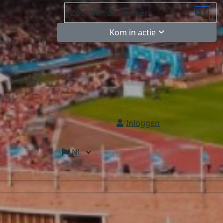
Kom in actie
Inloggen
NL