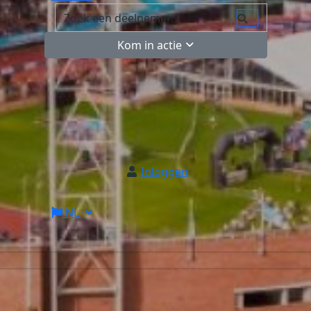
Kom in actie
Inloggen
NL