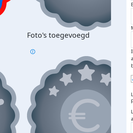
Foto's toegevoegd
€500
verd