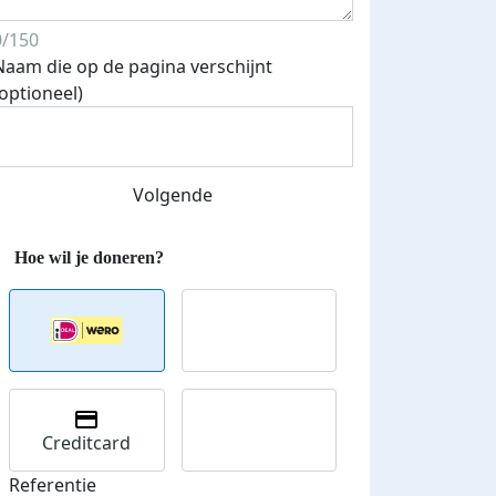
0/150
Naam die op de pagina verschijnt
(optioneel)
Streefbedrag verhoogd
Volgende
Creditcard
Referentie