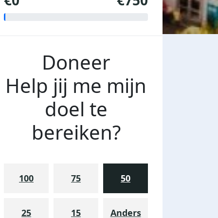
€0
€750
Doneer
Help jij me mijn
doel te
bereiken?
100
75
50
25
15
Anders