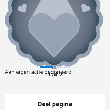
Aan eigen actie gedoneerd
1 van 3
Deel pagina