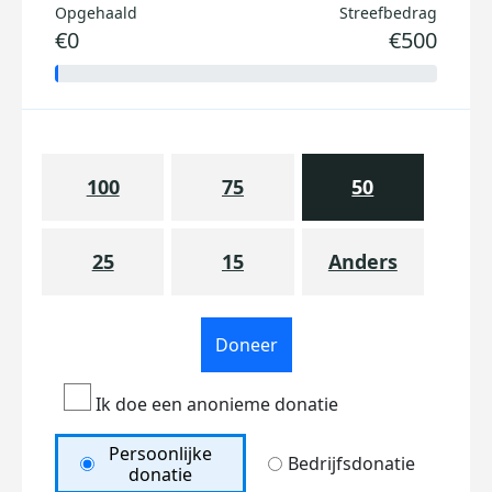
Opgehaald
Streefbedrag
€0
€500
100
75
50
25
15
Anders
Doneer
Ik doe een anonieme donatie
Persoonlijke
Bedrijfsdonatie
donatie