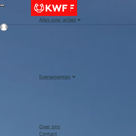
Alles over acties
Login
Evenementen
Over ons
Contact