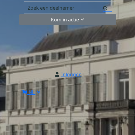
Kom in actie
Inloggen
NL