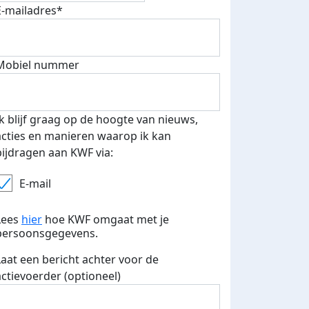
E-mailadres*
fondsenwerver
E-mails verstuurd
Mobiel nummer
Ik blijf graag op de hoogte van nieuws,
acties en manieren waarop ik kan
bijdragen aan KWF via:
E-mail
Lees
hier
hoe KWF omgaat met je
persoonsgegevens.
Laat een bericht achter voor de
actievoerder (optioneel)