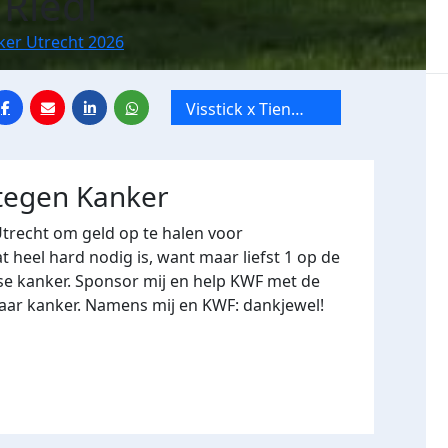
 Riedl
ker Utrecht 2026
Visstick x Tien
Mile van Utrecht
 tegen Kanker
Utrecht om geld op te halen voor
heel hard nodig is, want maar liefst 1 op de
se kanker. Sponsor mij en help KWF met de
naar kanker. Namens mij en KWF: dankjewel!