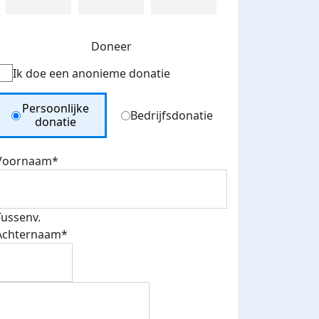
Doneer
Ik doe een anonieme donatie
Donation Type
Persoonlijke
Bedrijfsdonatie
donatie
Voornaam*
Tussenv.
Achternaam*