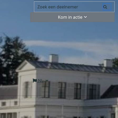
Kom in actie
Inloggen
NL