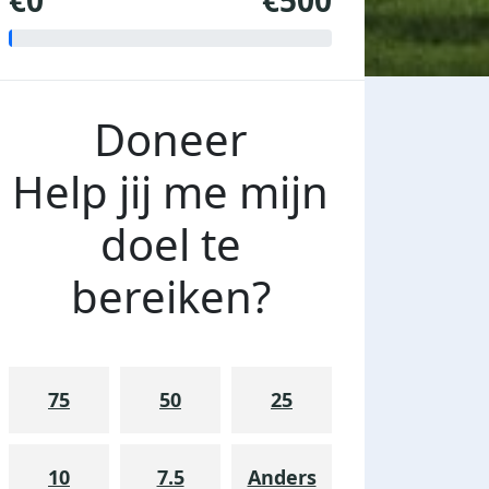
€0
€500
Doneer
Help jij me mijn
doel te
bereiken?
75
50
25
10
7.5
Anders