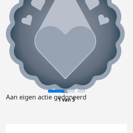
Aan eigen actie gedoneerd
1 van 3