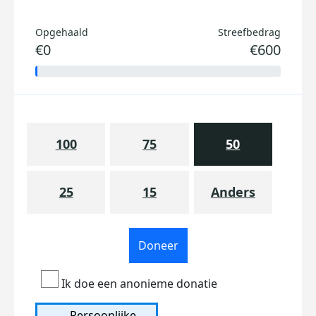
Opgehaald
Streefbedrag
€0
€600
100
75
50
25
15
Anders
Doneer
Ik doe een anonieme donatie
Persoonlijke