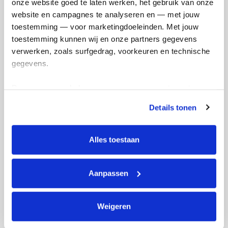
onze website goed te laten werken, het gebruik van onze 
en betaal €0.75 extra.
website en campagnes te analyseren en — met jouw 
Doneer nu
toestemming — voor marketingdoeleinden. Met jouw 
toestemming kunnen wij en onze partners gegevens 
verwerken, zoals surfgedrag, voorkeuren en technische 
gegevens.
Deze gegevens helpen ons om campagnes te meten, 
Opgehaald
Streefbedrag
prestaties te verbeteren en relevante KWF-content te 
€44
€33
Details tonen
tonen. Je kunt je toestemming op elk moment wijzigen of 
intrekken via Cookie instellingen onderaan de pagina. De 
Doneer
Word lid van ons team
lijst met cookies is te vinden in het tabblad “details”.
Alles toestaan
Ben & Lida's badges
Aanpassen
Weigeren