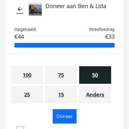
Doneer aan Ben & Lida
arrow_back
Opgehaald
Streefbedrag
€44
€33
100
75
50
25
15
Anders
Doneer