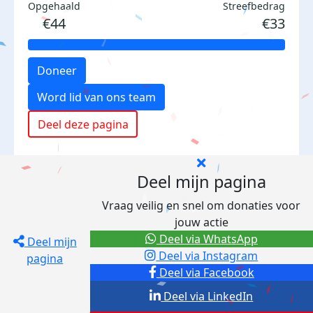
Opgehaald
Streefbedrag
€44
€33
Doneer
Word lid van ons team
Deel deze pagina
Deel mijn pagina
Vraag veilig en snel om donaties voor
jouw actie
Deel via WhatsApp
Deel mijn
Deel via Instagram
pagina
Deel via Facebook
Deel via LinkedIn