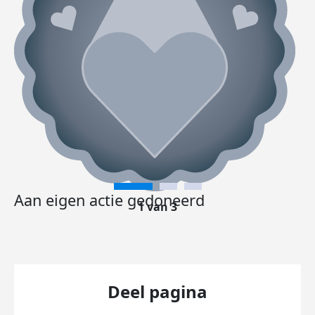
Aan eigen actie gedoneerd
1 van 3
Deel pagina