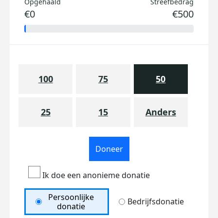
Opgehaald
Streefbedrag
€0
€500
100
75
50
25
15
Anders
Doneer
Ik doe een anonieme donatie
Persoonlijke
Bedrijfsdonatie
donatie