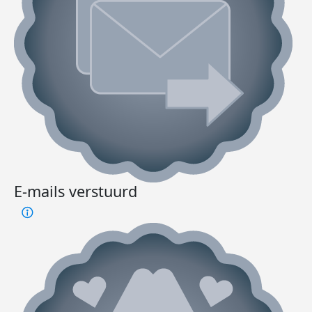
E-mails verstuurd