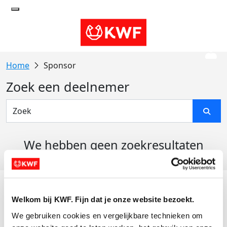
Sponsor
Zoek een deelnemer
We hebben geen zoekresultaten
gevonden
Acties
Welkom bij KWF. Fijn dat je onze website bezoekt.
Actiematerialen
We gebruiken cookies en vergelijkbare technieken om 
Evenementen