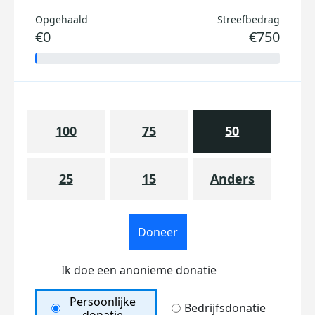
Opgehaald
Streefbedrag
€0
€750
100
75
50
25
15
Anders
Doneer
Ik doe een anonieme donatie
Persoonlijke
Bedrijfsdonatie
donatie