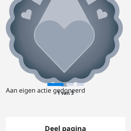
Aan eigen actie gedoneerd
1 van 3
Deel pagina