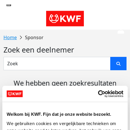
Sponsor
Zoek een deelnemer
We hebben geen zoekresultaten
gevonden
Acties
Welkom bij KWF. Fijn dat je onze website bezoekt.
Actiematerialen
We gebruiken cookies en vergelijkbare technieken om 
Evenementen