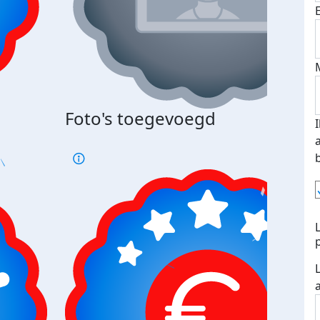
Bij 
Foto's toegevoegd
je je