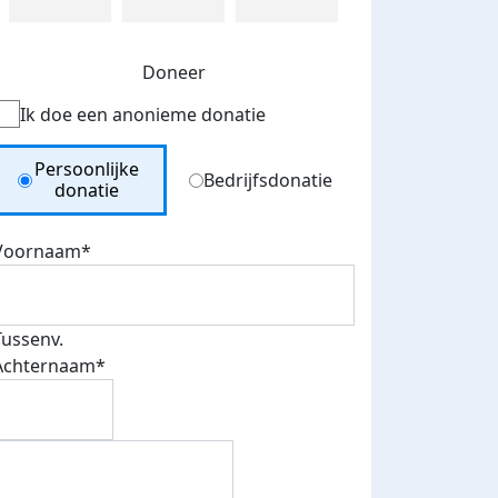
Doneer
Ik doe een anonieme donatie
Donation Type
Persoonlijke
Bedrijfsdonatie
donatie
Voornaam*
Tussenv.
Achternaam*