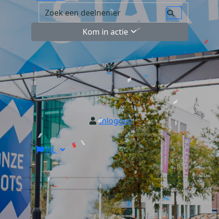
Kom in actie
Inloggen
NL