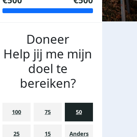
€500
€500
Doneer
Help jij me mijn
doel te
bereiken?
100
75
50
25
15
Anders