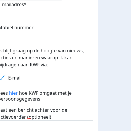
E-mailadres*
Mobiel nummer
500 euro aan donaties ontvang
E-mails verstuurd
 speciale KWF t-shirt!
Ik blijf graag op de hoogte van nieuws,
acties en manieren waarop ik kan
bijdragen aan KWF via:
E-mail
Lees
hier
hoe KWF omgaat met je
persoonsgegevens.
Laat een bericht achter voor de
actievoerder (optioneel)