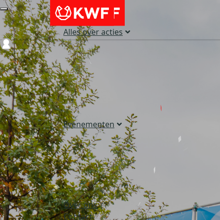
Alles over acties
Login
Evenementen
Over ons
Contact