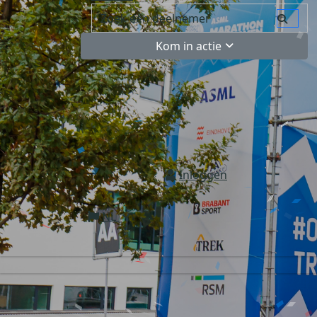
Kom in actie
Inloggen
NL