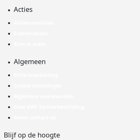
Acties
Actiematerialen
Evenementen
Kom in actie
Algemeen
Privacyverklaring
Cookie instellingen
Algemene voorwaarden
Over KWF Kankerbestrijding
Neem contact op
Blijf op de hoogte