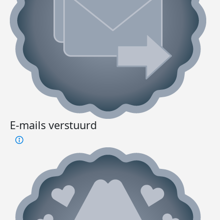
E-mails verstuurd