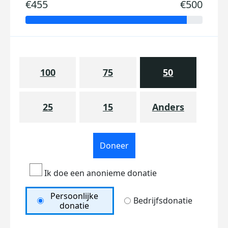
€455
€500
100
75
50
25
15
Anders
Doneer
Ik doe een anonieme donatie
Persoonlijke
Bedrijfsdonatie
donatie