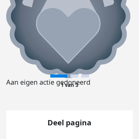
Aan eigen actie gedoneerd
1 van 3
Deel pagina