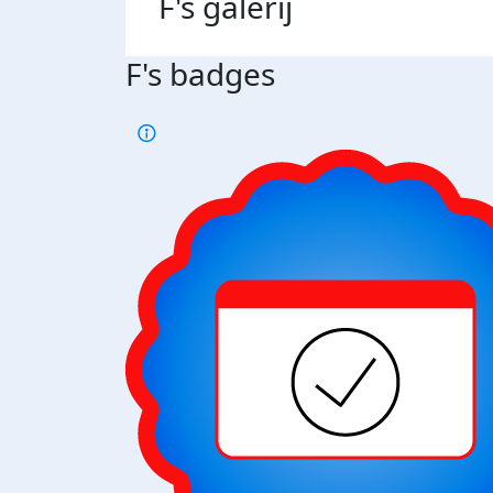
F's
galerij
F's badges