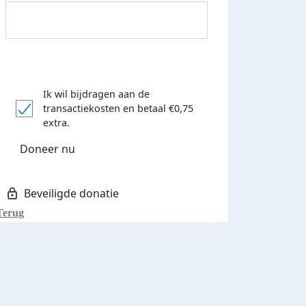
Ik wil bijdragen aan de
transactiekosten
en betaal €0,75
Donateurs bedankt
extra.
Doneer nu
Terug