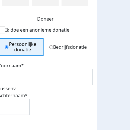
Doneer
Ik doe een anonieme donatie
Donation Type
Persoonlijke
Bedrijfsdonatie
donatie
Voornaam*
Tussenv.
Achternaam*