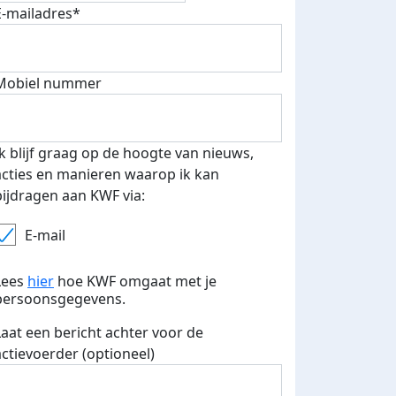
E-mailadres*
Mobiel nummer
 euro opgehaald: t-shirt
E-mails verstuurd
iend
Ik blijf graag op de hoogte van nieuws,
acties en manieren waarop ik kan
bijdragen aan KWF via:
E-mail
Lees
hier
hoe KWF omgaat met je
persoonsgegevens.
Laat een bericht achter voor de
actievoerder (optioneel)