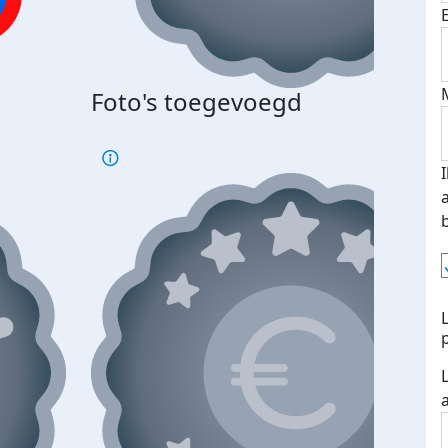
Foto's toegevoegd
€500
verd