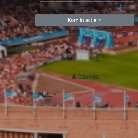
Kom in actie
Inloggen
NL