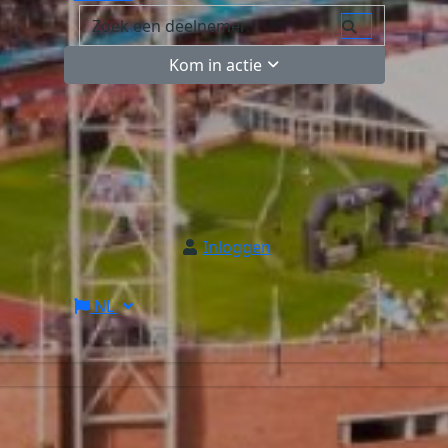
Kom in actie
Inloggen
NL