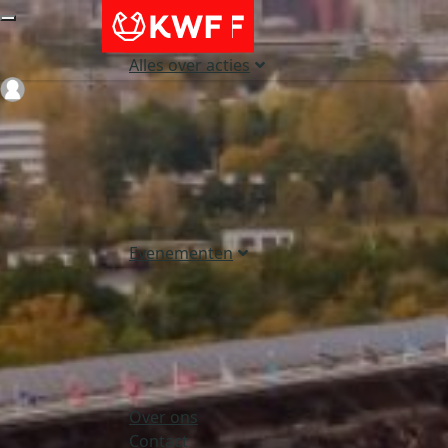
Alles over acties
Login
Evenementen
Over ons
Contact