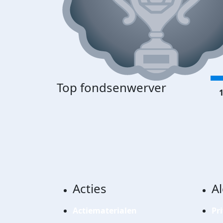
Top fondsenwerver
1
Acties
A
Actiematerialen
Pr