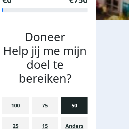
€0
€750
Doneer
Help jij me mijn
doel te
bereiken?
100
75
50
25
15
Anders