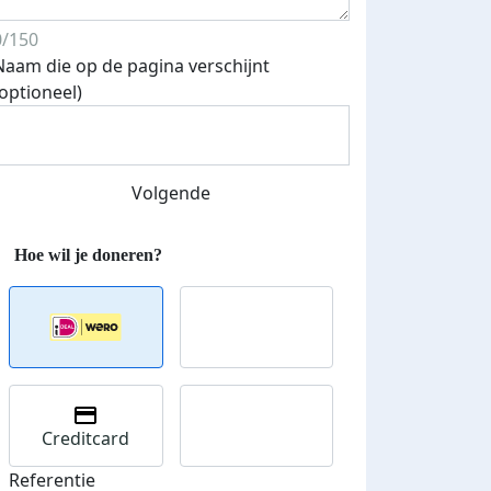
0/150
Naam die op de pagina verschijnt
(optioneel)
Streefbedrag verhoogd
Volgende
Creditcard
Referentie