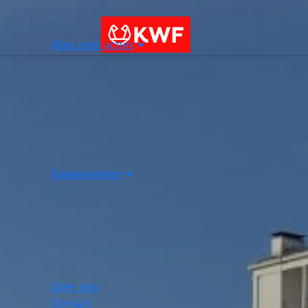
Alles over acties
Evenementen
Over ons
Contact