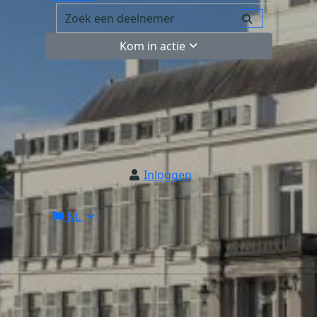
Kom in actie
Inloggen
NL