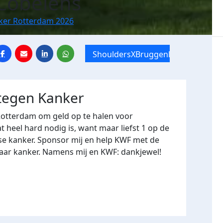
Cobelens
nker Rotterdam 2026
ShouldersXBruggenloop
 tegen Kanker
Rotterdam om geld op te halen voor
heel hard nodig is, want maar liefst 1 op de
se kanker. Sponsor mij en help KWF met de
naar kanker. Namens mij en KWF: dankjewel!