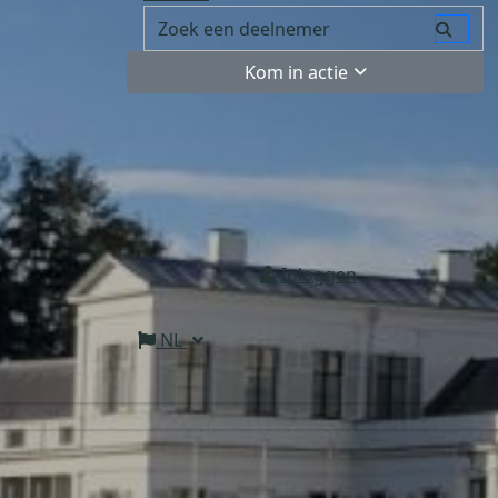
Kom in actie
Inloggen
NL