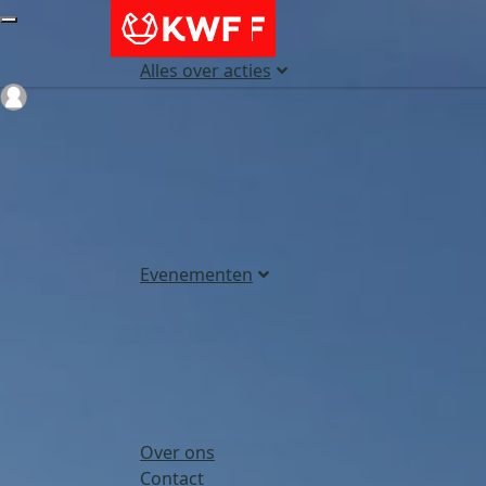
Alles over acties
Login
Evenementen
Over ons
Contact