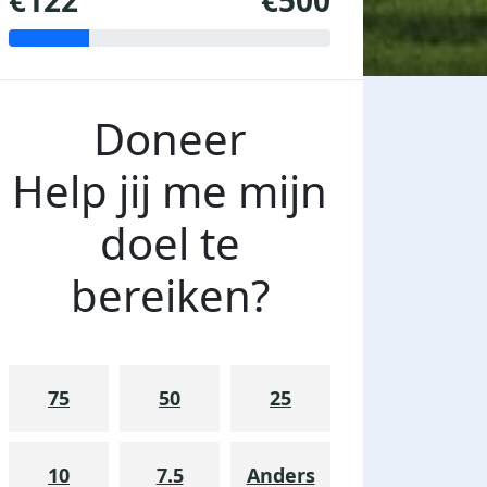
€122
€500
Doneer
Help jij me mijn
doel te
bereiken?
75
50
25
10
7.5
Anders