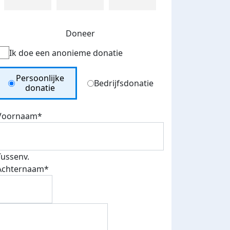
Doneer
Ik doe een anonieme donatie
Donation Type
Persoonlijke
Bedrijfsdonatie
donatie
Voornaam*
Tussenv.
Achternaam*