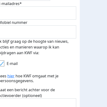
E-mailadres*
fondsenwerver
E-mails verstuurd
Mobiel nummer
Ik blijf graag op de hoogte van nieuws,
acties en manieren waarop ik kan
bijdragen aan KWF via:
E-mail
Lees
hier
hoe KWF omgaat met je
persoonsgegevens.
Laat een bericht achter voor de
actievoerder (optioneel)