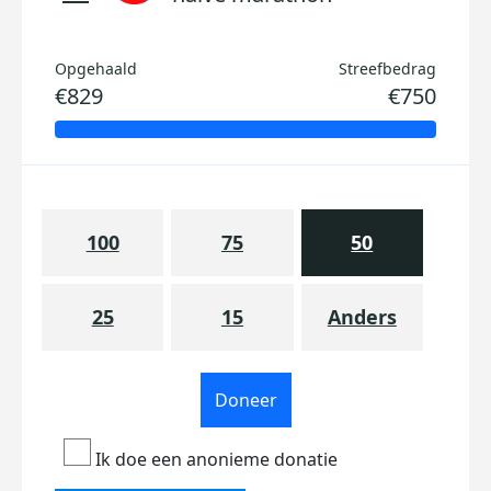
Opgehaald
Streefbedrag
€829
€750
100
75
50
25
15
Anders
Doneer
Ik doe een anonieme donatie