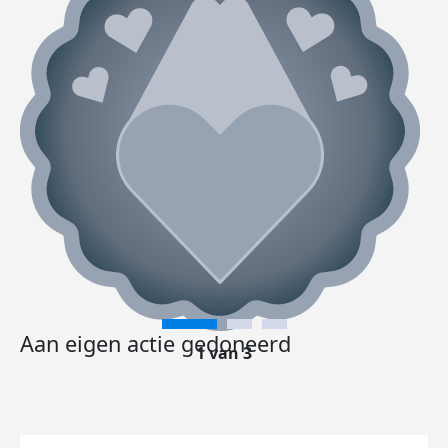
Aan eigen actie gedoneerd
1 van 3