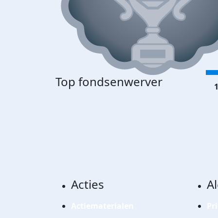
Top fondsenwerver
1
Acties
A
Actiematerialen
Pr