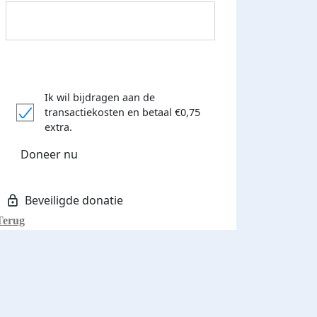
Ik wil bijdragen aan de
transactiekosten
en betaal €0,75
Donateurs bedankt
extra.
Doneer nu
Terug