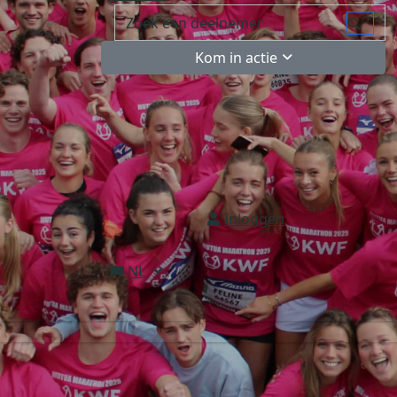
Kom in actie
Inloggen
NL