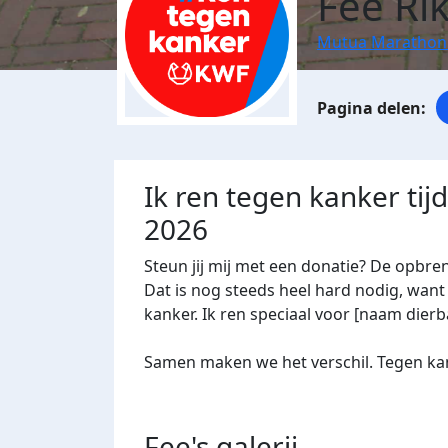
Fee Ri
Mutua Marathon
Ik ren tegen kanker ti
2026
Steun jij mij met een donatie? De opbre
Dat is nog steeds heel hard nodig, want 
kanker. Ik ren speciaal voor [naam dierba
Samen maken we het verschil. Tegen kan
Fee's
galerij