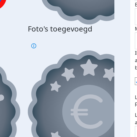
Foto's toegevoegd
€500
verd