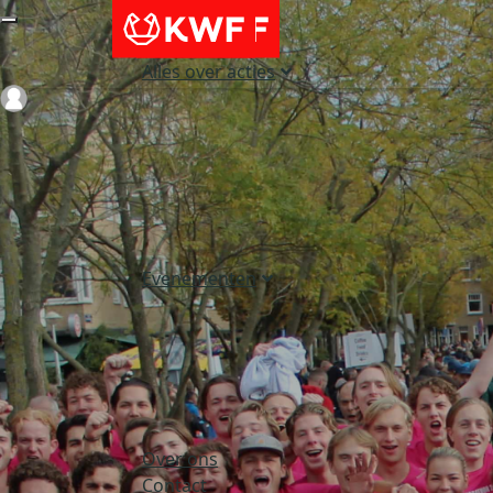
Alles over acties
Login
Evenementen
Over ons
Contact