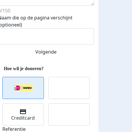
0/150
Naam die op de pagina verschijnt
(optioneel)
Streefbedrag verhoogd
Volgende
Creditcard
Referentie