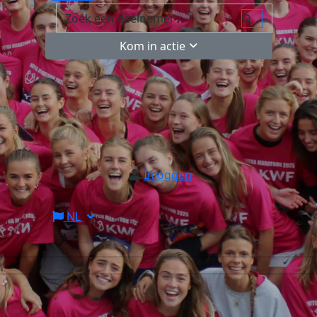
Kom in actie
Inloggen
NL