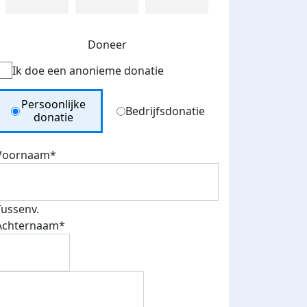
Doneer
Ik doe een anonieme donatie
Donation Type
Persoonlijke
Bedrijfsdonatie
donatie
Voornaam*
Tussenv.
Achternaam*