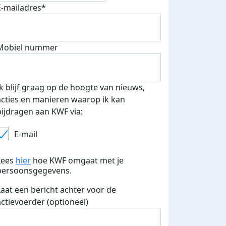
E-mailadres*
 euro opgehaald: t-shirt
E-mails verstuurd
Mobiel nummer
iend
Ik blijf graag op de hoogte van nieuws,
acties en manieren waarop ik kan
bijdragen aan KWF via:
E-mail
Lees
hier
hoe KWF omgaat met je
persoonsgegevens.
Laat een bericht achter voor de
actievoerder (optioneel)