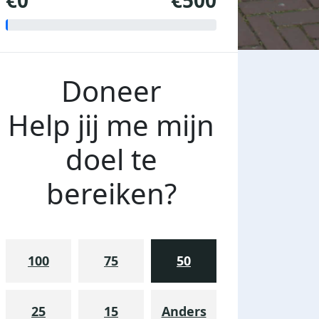
€0
€500
Doneer
Help jij me mijn
doel te
bereiken?
100
75
50
25
15
Anders