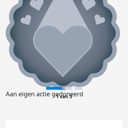
Aan eigen actie gedoneerd
1 van 3