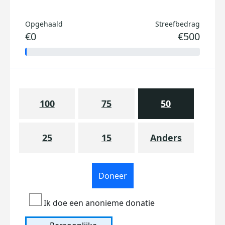
Opgehaald
Streefbedrag
€0
€500
100
75
50
25
15
Anders
Doneer
Ik doe een anonieme donatie