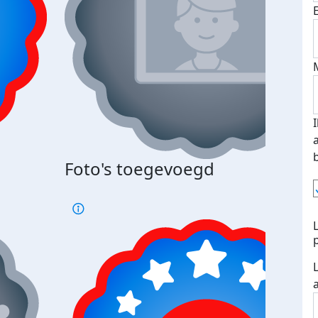
Bij 
Foto's toegevoegd
je je