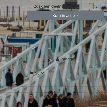
Kom in actie
Inloggen
NL