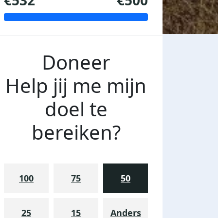
€532
€500
Doneer
Help jij me mijn
doel te
bereiken?
100
75
50
25
15
Anders