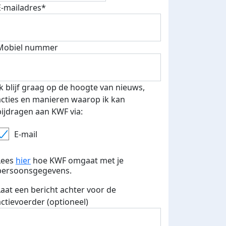
E-mailadres*
Mobiel nummer
Ik blijf graag op de hoogte van nieuws,
acties en manieren waarop ik kan
500 euro aan donaties ontvang
bijdragen aan KWF via:
E-mails verstuurd
 speciale KWF t-shirt!
E-mail
Lees
hier
hoe KWF omgaat met je
persoonsgegevens.
Laat een bericht achter voor de
actievoerder (optioneel)