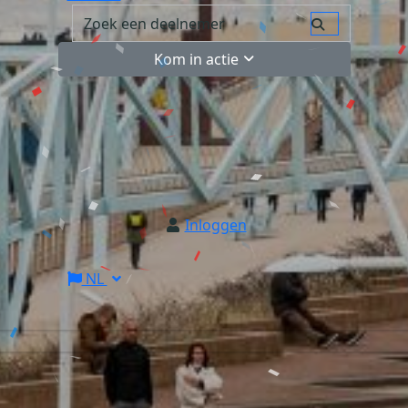
Kom in actie
Inloggen
NL