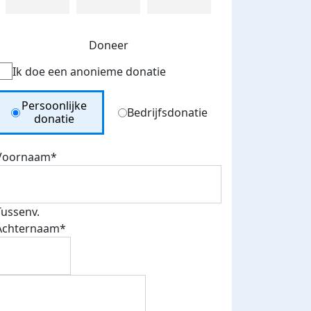
Doneer
Ik doe een anonieme donatie
Donation Type
Persoonlijke
Bedrijfsdonatie
donatie
Voornaam*
Tussenv.
Achternaam*