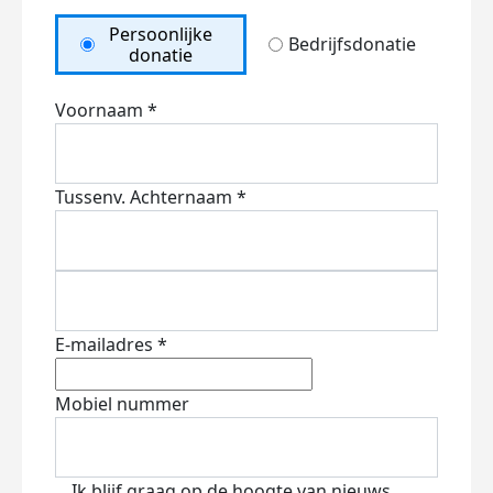
Persoonlijke
Bedrijfsdonatie
donatie
Voornaam *
Tussenv.
Achternaam *
E-mailadres *
Mobiel nummer
Ik blijf graag op de hoogte van nieuws,