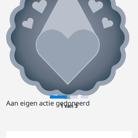
Aan eigen actie gedoneerd
1 van 3