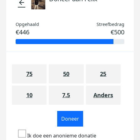
arrow_back
Opgehaald
Streefbedrag
€446
€500
75
50
25
10
7.5
Anders
Doneer
Ik doe een anonieme donatie