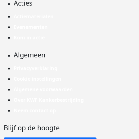
Acties
Actiematerialen
Evenementen
Kom in actie
Algemeen
Privacyverklaring
Cookie instellingen
Algemene voorwaarden
Over KWF Kankerbestrijding
Neem contact op
Blijf op de hoogte