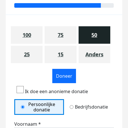
100
75
50
25
15
Anders
Doneer
Ik doe een anonieme donatie
Persoonlijke
Bedrijfsdonatie
donatie
Voornaam *