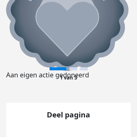
Aan eigen actie gedoneerd
1 van 3
Deel pagina