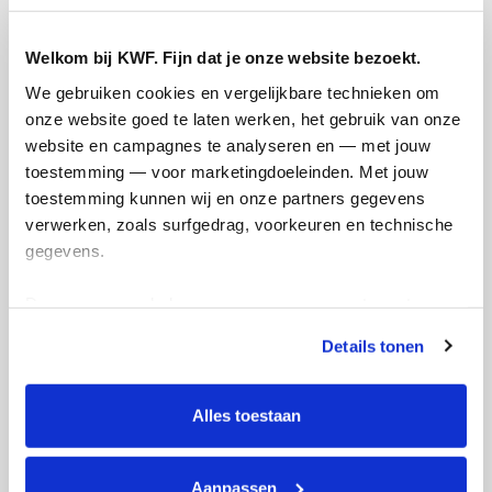
Opgehaald
Streefbedrag
Welkom bij KWF. Fijn dat je onze website bezoekt.
€430
€500
We gebruiken cookies en vergelijkbare technieken om 
onze website goed te laten werken, het gebruik van onze 
Doneer
website en campagnes te analyseren en — met jouw 
toestemming — voor marketingdoeleinden. Met jouw 
Femke's badges
toestemming kunnen wij en onze partners gegevens 
verwerken, zoals surfgedrag, voorkeuren en technische 
gegevens.
Deze gegevens helpen ons om campagnes te meten, 
prestaties te verbeteren en relevante KWF-content te 
Details tonen
tonen. Je kunt je toestemming op elk moment wijzigen of 
intrekken via Cookie instellingen onderaan de pagina. De 
lijst met cookies is te vinden in het tabblad “details”.
Alles toestaan
Aanpassen