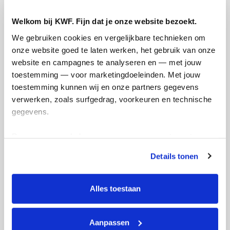
284
Welkom bij KWF. Fijn dat je onze website bezoekt.
kms
We gebruiken cookies en vergelijkbare technieken om 
onze website goed te laten werken, het gebruik van onze 
Mijn afstandsdoel
21 kms
website en campagnes te analyseren en — met jouw 
toestemming — voor marketingdoeleinden. Met jouw 
Femke's badges
toestemming kunnen wij en onze partners gegevens 
verwerken, zoals surfgedrag, voorkeuren en technische 
gegevens.
Deze gegevens helpen ons om campagnes te meten, 
prestaties te verbeteren en relevante KWF-content te 
Details tonen
tonen. Je kunt je toestemming op elk moment wijzigen of 
intrekken via Cookie instellingen onderaan de pagina. De 
lijst met cookies is te vinden in het tabblad “details”.
Alles toestaan
Aanpassen