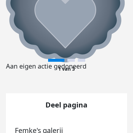
Aan eigen actie gedoneerd
1 van 3
Deel pagina
Femke's
galerij