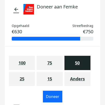
Doneer aan Femke
arrow_back
Opgehaald
Streefbedrag
€630
€750
100
75
50
25
15
Anders
Doneer