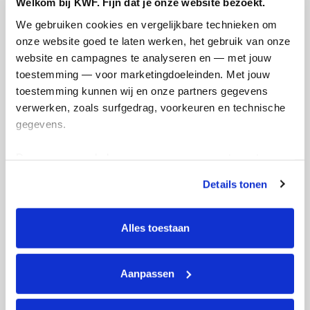
Welkom bij KWF. Fijn dat je onze website bezoekt.
Doneer
We gebruiken cookies en vergelijkbare technieken om 
onze website goed te laten werken, het gebruik van onze 
Femke's badges
website en campagnes te analyseren en — met jouw 
toestemming — voor marketingdoeleinden. Met jouw 
toestemming kunnen wij en onze partners gegevens 
verwerken, zoals surfgedrag, voorkeuren en technische 
gegevens.
Deze gegevens helpen ons om campagnes te meten, 
prestaties te verbeteren en relevante KWF-content te 
Details tonen
tonen. Je kunt je toestemming op elk moment wijzigen of 
intrekken via Cookie instellingen onderaan de pagina. De 
lijst met cookies is te vinden in het tabblad “details”.
Alles toestaan
Aanpassen