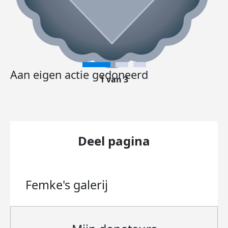
Aan eigen actie gedoneerd
1 van 3
Deel pagina
Femke's
galerij