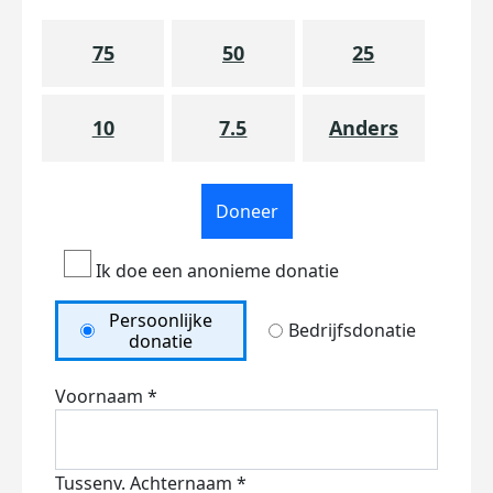
75
50
25
10
7.5
Anders
Doneer
Ik doe een anonieme donatie
Persoonlijke
Bedrijfsdonatie
donatie
Voornaam *
Tussenv.
Achternaam *