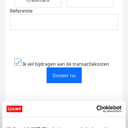
Creditcard
Referentie
Ik wil bijdragen aan de transactiekosten
Doneer nu
Opgehaald
Streefbedrag
€312
€500