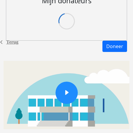
Mijn donateurs
Terug
Doneer