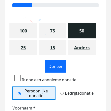
100
75
50
25
15
Anders
Doneer
Ik doe een anonieme donatie
Persoonlijke
Bedrijfsdonatie
donatie
Voornaam *