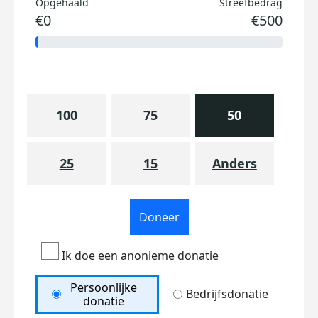
Opgehaald
Streefbedrag
€0
€500
100
75
50
25
15
Anders
Doneer
Ik doe een anonieme donatie
Persoonlijke
Bedrijfsdonatie
donatie