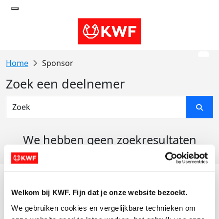
Sponsor
Zoek een deelnemer
We hebben geen zoekresultaten
gevonden
Acties
Welkom bij KWF. Fijn dat je onze website bezoekt.
Actiematerialen
We gebruiken cookies en vergelijkbare technieken om 
Evenementen